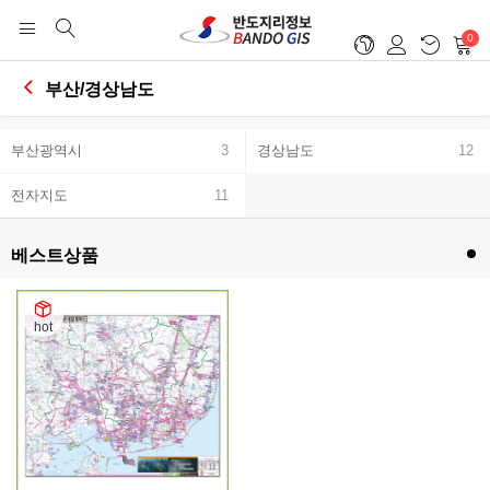
0
부산/경상남도
부산광역시
3
경상남도
12
전자지도
11
베스트상품
hot