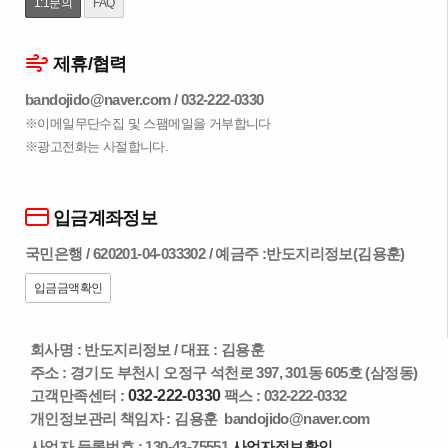
1:1문의
FAQ
제휴/협력
bandojido@naver.com
/
032-222-0330
※이메일무단수집 및 스팸메일을 거부합니다
※광고전화는 사절합니다.
입금계좌정보
국민은행 / 620201-04-033302 / 예금주 :반도지리정보(김용훈)
입금금액확인
회사명 : 반도지리정보
/
대표 : 김용훈
주소 : 경기도 부천시 오정구 석천로 397, 301동 605호 (삼정동)
고객만족센터 :
032-222-0330
팩스 : 032-222-0332
개인정보관리 책임자 : 김용훈
bandojido@naver.com
사업자 등록번호 : 130-43-75551
사업자정보확인