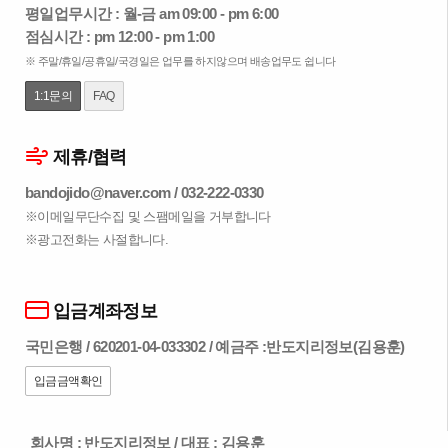
평일업무시간 : 월-금 am 09:00 - pm 6:00
점심시간 : pm 12:00 - pm 1:00
※ 주말/휴일/공휴일/국경일은 업무를 하지않으며 배송업무도 쉽니다
1:1문의
FAQ
제휴/협력
bandojido@naver.com
/
032-222-0330
※이메일무단수집 및 스팸메일을 거부합니다
※광고전화는 사절합니다.
입금계좌정보
국민은행 / 620201-04-033302 / 예금주 :반도지리정보(김용훈)
입금금액확인
회사명 : 반도지리정보
/
대표 : 김용훈